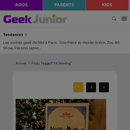
ADOS
PARENTS
KIDS
Tendances
Les sorties geek de l’été à Paris : One Piece au musée Grévin, Zoo Art
Show, Passion Japon…
Accueil
Posts Tagged "J.K. Rowling"
1
2
»