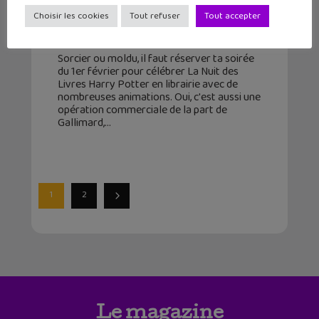
Potter, c’est le 1er février !
Choisir les cookies
Tout refuser
Tout accepter
30 janvier 2018
Sorcier ou moldu, il faut réserver ta soirée
du 1er février pour célébrer La Nuit des
Livres Harry Potter en librairie avec de
nombreuses animations. Oui, c'est aussi une
opération commerciale de la part de
Gallimard,
1
2
Le magazine