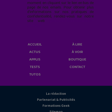
moment en cliquant sur le lien en bas de
page de nos emails. Pour obtenir plus
d'informations sur nos pratiques de
confidentialité, rendez-vous sur notre
site web
geekjunior.fr/informations-
cookies/
ACCUEIL
À LIRE
ACTUS
À VOIR
APPLIS
BOUTIQUE
TESTS
CONTACT
TUTOS
La rédaction
Partenariat & Publicités
Formations Geek
Sitemap