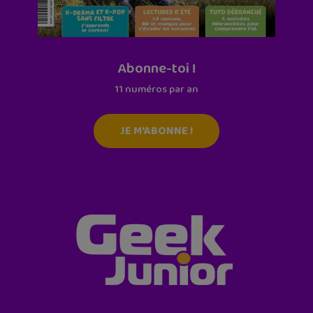
Abonne-toi !
11 numéros par an
JE M'ABONNE !