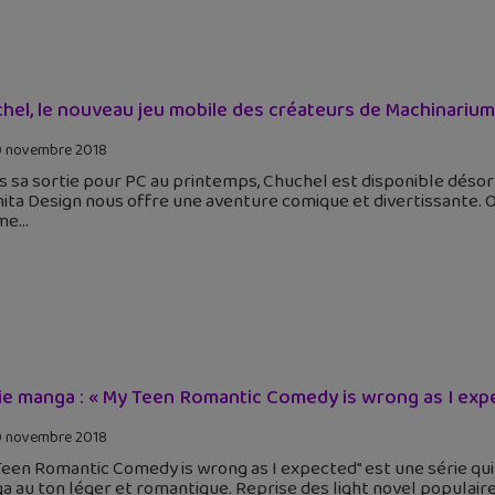
hel, le nouveau jeu mobile des créateurs de Machinarium
 novembre 2018
 sa sortie pour PC au printemps, Chuchel est disponible désorma
ta Design nous offre une aventure comique et divertissante. On
me
ie manga : « My Teen Romantic Comedy is wrong as I exp
 novembre 2018
een Romantic Comedy is wrong as I expected" est une série qui v
 au ton léger et romantique. Reprise des light novel populair