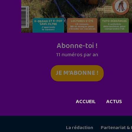
Abonne-toi !
11 numéros par an
JE M'ABONNE !
ACCUEIL
ACTUS
La rédaction
Partenariat & 