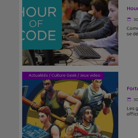
Hour
30
Comm
se dé
Actualités
/
Culture Geek
/
Jeux video
Fort
30
Les g
offic