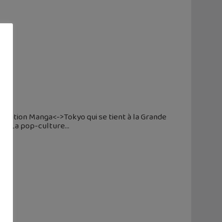
position Manga<->Tokyo qui se tient à la Grande
ter. La pop-culture