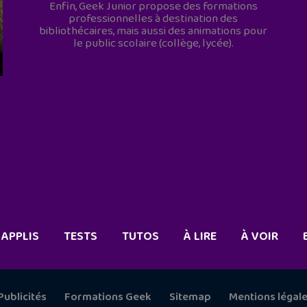
Enfin, Geek Junior propose des formations
professionnelles à destination des
bibliothécaires, mais aussi des animations pour
le public scolaire (collège, lycée).
APPLIS
TESTS
TUTOS
À LIRE
À VOIR
Publicités
Formations Geek
Sitemap
Mentions légal