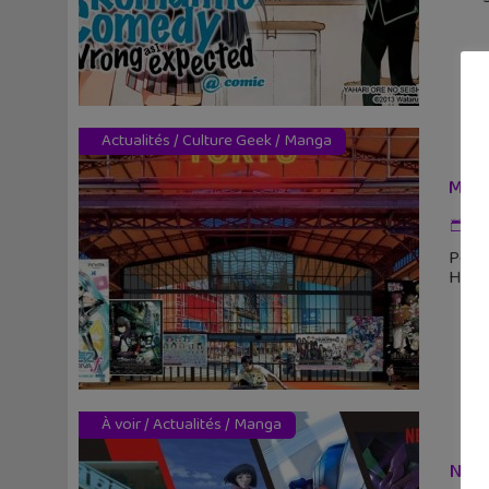
Actualités
/
Culture Geek
/
Manga
Mang
28
Pour 
Halle
À voir
/
Actualités
/
Manga
Netf