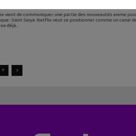
 novembre 2018
lix vient de communiquer une partie des nouveautés anime po
que : Saint Seiya. Netflix veut se positionner comme un canal d
eux déjà
9