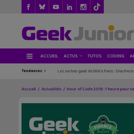
ACCUEIL
TUTOS
CODING
ACTUS
A
Tendances
Les sorties geek de l’été à Paris : One Pie
Accueil
Actualités
Hour of Code 2018 : 1 heure pour 