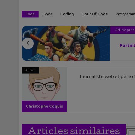
Tags
Code
Coding
Hour Of Code
Programma
Article pré
Fortnit
Auteur
Journaliste web et père de
Christophe Coquis
Articles similaires