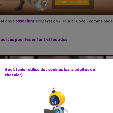
sations
s’associent
à l’opération « Hour of Code » comme par
sources pour les enfant et les ados
Geek Junior utilise des cookies (sans pépites de
chocolat)