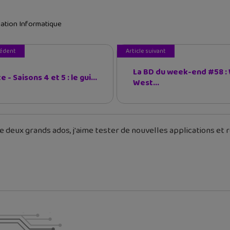
tion Informatique
cédent
Article suivant
La BD du week-end #58 : 
e - Saisons 4 et 5 : le gui...
West...
 deux grands ados, j'aime tester de nouvelles applications et re