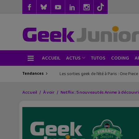
ACCUEIL
TUTOS
CODING
ACTUS
A
Tendances
Les sorties geek de l’été à Paris : One Pie
Accueil
À voir
Netflix : 5 nouveautés Anime à découvr