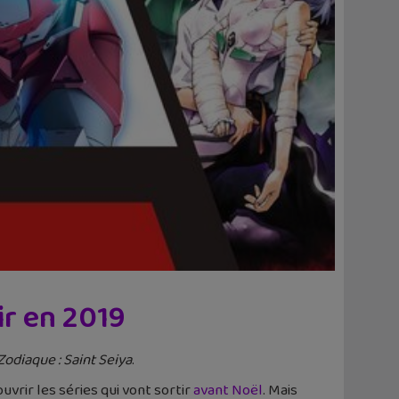
ir en 2019
Zodiaque : Saint Seiya
.
uvrir les séries qui vont sortir
avant Noël
. Mais