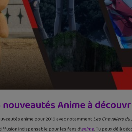
 5 nouveautés Anime à découvr
 nouveautés anime pour 2019 avec notamment
Les Chevaliers du 
iffusion indispensable pour les fans d’
anime
. Tu peux déjà déco