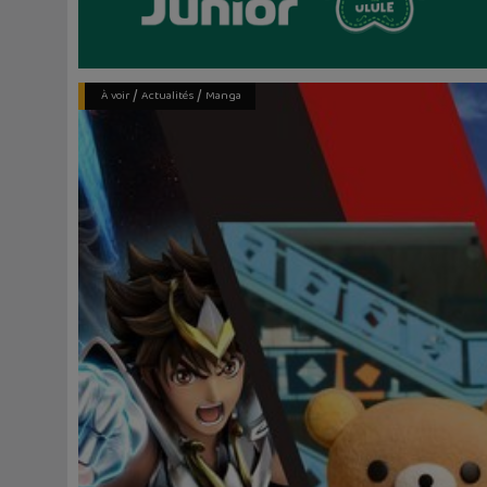
/
/
À voir
Actualités
Manga