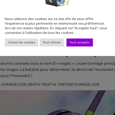
Nous utilisons des cookies sur ce site afin de vous offrir
l'expérience la plus pertinente en mémorisant vos préférences
lors de vos visites répétées. En cliquant sur "Accepter tout", vous
consentez à l'utilisation de tous les cookies.
Choisir les cookies
Tout refuser
Tout accepter
ION
– Sur Netflix au printemps 20
tures connues sous le nom d’ « Anges ». Le personnage principal, 
 les Anges. La bataille pour déterminer le destin de l’humani
r pour l’humanité ?
x
EVANGELION: DEATH TRUE²
et
THE END EVANGELION
.