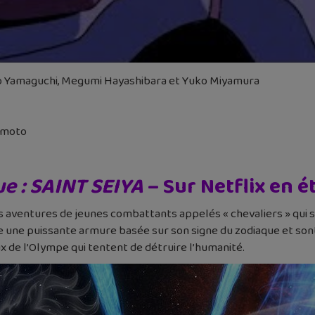
ko Yamaguchi, Megumi Hayashibara et Yuko Miyamura
amoto
ue : SAINT SEIYA
– Sur Netflix en é
s aventures de jeunes combattants appelés « chevaliers » qui s
une puissante armure basée sur son signe du zodiaque et sont 
ux de l’Olympe qui tentent de détruire l’humanité.