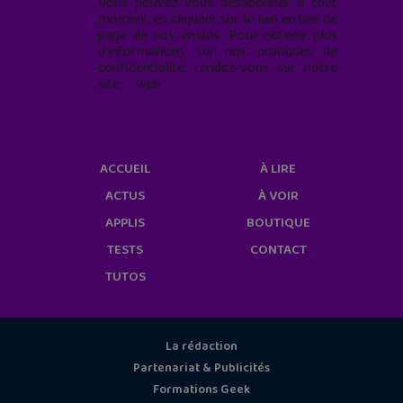
Vous pouvez vous désabonner à tout
moment en cliquant sur le lien en bas de
page de nos emails. Pour obtenir plus
d'informations sur nos pratiques de
confidentialité, rendez-vous sur notre
site web
geekjunior.fr/informations-
cookies/
ACCUEIL
À LIRE
ACTUS
À VOIR
APPLIS
BOUTIQUE
TESTS
CONTACT
TUTOS
La rédaction
Partenariat & Publicités
Formations Geek