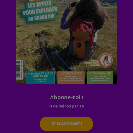
Abonne-toi !
11 numéros par an
JE M'ABONNE !