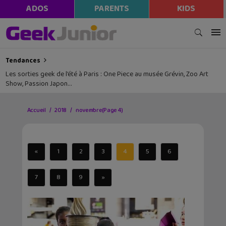
ADOS
PARENTS
KIDS
Tendances
Les sorties geek de l’été à Paris : One Piece au musée Grévin, Zoo Art
Show, Passion Japon…
Accueil
2018
novembre
(Page 4)
«
1
2
3
4
5
6
7
8
9
»