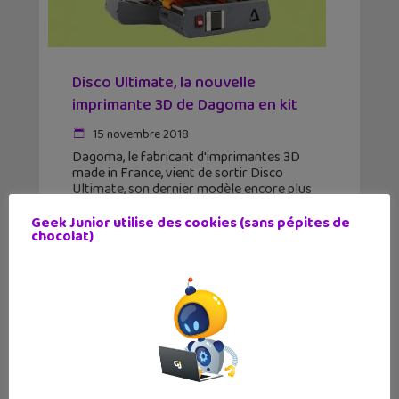
Disco Ultimate, la nouvelle
imprimante 3D de Dagoma en kit
15 novembre 2018
Dagoma, le fabricant d'imprimantes 3D
made in France, vient de sortir Disco
Ultimate, son dernier modèle encore plus
complet et toujours à un prix attractif. On
avait visité les ateliers de Dagoma en début
Geek Junior utilise des cookies (sans pépites de
chocolat)
d'année