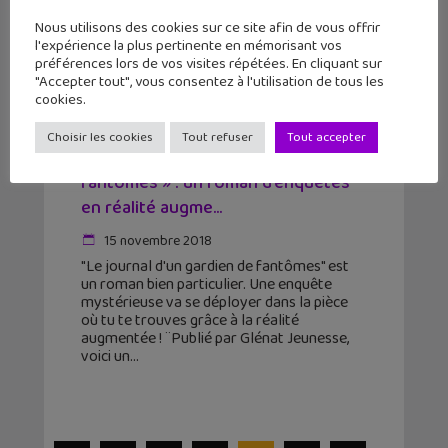
Nous utilisons des cookies sur ce site afin de vous offrir
l'expérience la plus pertinente en mémorisant vos
préférences lors de vos visites répétées. En cliquant sur
"Accepter tout", vous consentez à l'utilisation de tous les
cookies.
Choisir les cookies
Tout refuser
Tout accepter
« Le journal d’un gardien de
fantômes » : un roman d’enquêtes
en réalité augme...
15 novembre 2018
"Le journal d'un gardien de fantômes" est
un roman bien particulier. Une enquête
mystérieuse va se déployer dans la pièce
où tu te trouves grâce à la réalité
augmentée ! ¨Publié par Glénat Jeunesse,
voici un