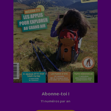
Abonne-toi !
11 numéros par an