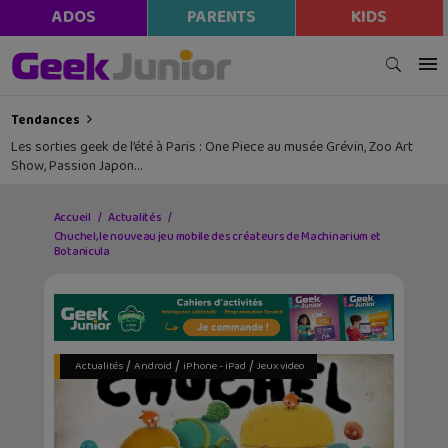
ADOS
PARENTS
KIDS
Tendances
Les sorties geek de l’été à Paris : One Piece au musée Grévin, Zoo Art
Show, Passion Japon…
Accueil
Actualités
Chuchel, le nouveau jeu mobile des créateurs de Machinarium et
Botanicula
/
/
/
Actualités
Android
iPhone - iPad
Jeux video