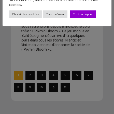
"Accepter tout", vous consentez à l'utilisation de tous les
cookies.
Bloom, le jeu mobile en réalité
augmentée
Choisir les cookies
Tout refuser
Tout accepter
27 octobre 2021
Nous l’attendions depuis 9 mois, et le voici
enfin : « Pikmin Bloom ». Ce jeu mobile en
réalité augmentée arrive d’ici quelques
jours dans tous les stores. Niantic et
Nintendo viennent d’annoncer la sortie de
« Pikmin Bloom »,
1
2
3
4
5
6
7
8
9
10