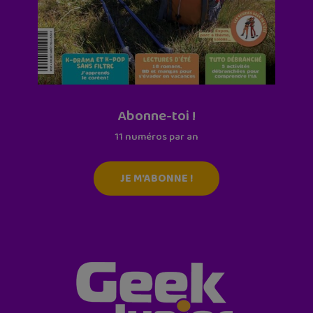
Abonne-toi !
11 numéros par an
JE M'ABONNE !