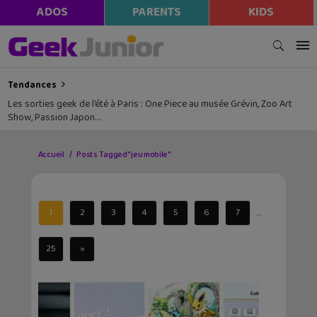
ADOS
PARENTS
KIDS
Tendances
Les sorties geek de l’été à Paris : One Piece au musée Grévin, Zoo Art
Show, Passion Japon…
Accueil
Posts Tagged "jeu mobile"
...
1
2
3
4
5
6
7
25
»