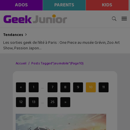
ADOS
PARENTS
KIDS
Tendances
Les sorties geek de l’été à Paris : One Piece au musée Grévin, Zoo Art
Show, Passion Japon…
Accueil
Posts Tagged "jeu mobile"
(Page 10)
...
«
1
7
8
9
10
11
...
12
13
25
»