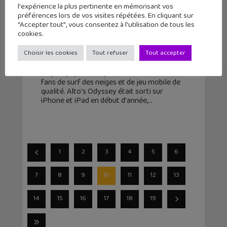
l'expérience la plus pertinente en mémorisant vos
préférences lors de vos visites répétées. En cliquant sur
Alto’s Odyssey : le magnifique
"Accepter tout", vous consentez à l'utilisation de tous les
runner game gratuit sur Android
cookies.
26 juillet 2018
Choisir les cookies
Tout refuser
Tout accepter
Après, Alto’s Adventure, voici sa suite, Alto's
Odyssey qui débarque sur Android. Pour les
fans de surf des neiges et de jeu mobile de
qualité. Alto's Odyssey était sorti sur
iPhone et iPad en début d'année,
1
2
3
4
5
6
7
8
9
10
11
12
13
14
15
16
17
18
19