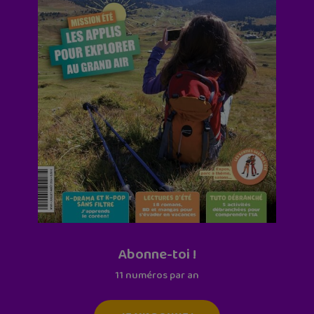
Abonne-toi !
11 numéros par an