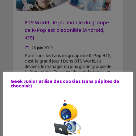
BTS World : le jeu mobile du groupe
de K-Pop est disponible (Android,
iOS)
26 juin 2019
Pour tous les fans du groupe de K-Pop BTS,
c'est le grand jour ! Dans BTS World, tu
deviens le manager du plus grand groupe de
K-Pop actuel ! Entre jeu de simulation et jeu
promotionnel
Geek Junior utilise des cookies (sans pépites de
chocolat)