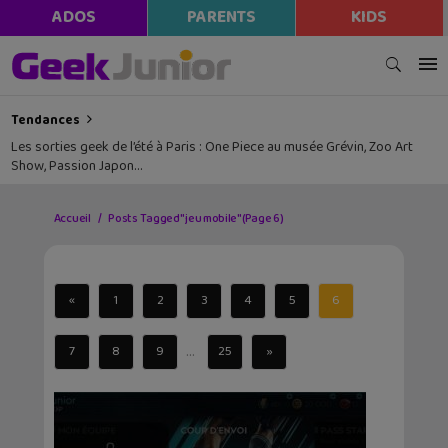
ADOS
PARENTS
KIDS
Tendances
Les sorties geek de l’été à Paris : One Piece au musée Grévin, Zoo Art
Show, Passion Japon…
Accueil
Posts Tagged "jeu mobile"
(Page 6)
«
1
2
3
4
5
6
...
7
8
9
25
»