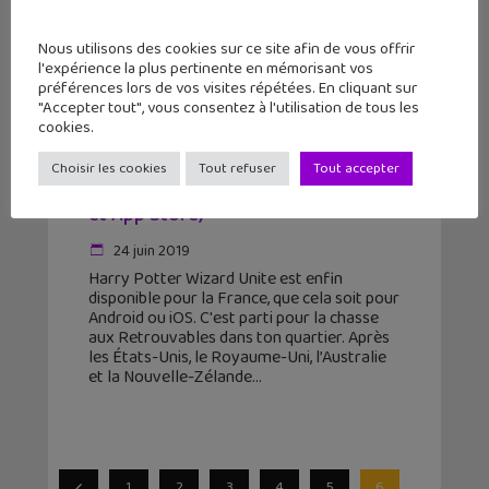
Nous utilisons des cookies sur ce site afin de vous offrir
l'expérience la plus pertinente en mémorisant vos
préférences lors de vos visites répétées. En cliquant sur
"Accepter tout", vous consentez à l'utilisation de tous les
cookies.
Harry Potter Wizards Unite
Choisir les cookies
Tout refuser
Tout accepter
disponible en France (Google Play
et App Store)
24 juin 2019
Harry Potter Wizard Unite est enfin
disponible pour la France, que cela soit pour
Android ou iOS. C'est parti pour la chasse
aux Retrouvables dans ton quartier. Après
les États-Unis, le Royaume-Uni, l’Australie
et la Nouvelle-Zélande
1
2
3
4
5
6