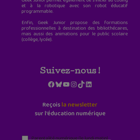
Geek Junior permet également de s'initier au coding
et à la robotique avec son robot éducatif
programmable.
Enfin, Geek Junior propose des formations
professionnelles à destination des bibliothécaires,
mais aussi des animations pour le public scolaire
(collège, lycée).
Suivez-nous !
Facebook
Bluesky
YouTube
Instagram
TikTok
LinkedIn
Reçois
la newsletter
sur l'éducation numérique
Parentalité numérique (le lundi matin)