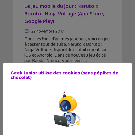
Le jeu mobile du jour : Naruto x
Boruto : Ninja Voltage (App Store,
Google Play)
22 novembre 2017
Pour les fans d'animes japonais, voici un jeu
à tester tout de suite, Naruto x Boruto :
Ninja Voltage, disponible gratuitement sur
iOS et Android. Dans ce nouveau jeu édité
par Bandai Namco, voilà réunit
Geek Junior utilise des cookies (sans pépites de
chocolat)