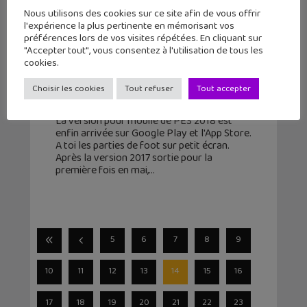
Nous utilisons des cookies sur ce site afin de vous offrir
l'expérience la plus pertinente en mémorisant vos
préférences lors de vos visites répétées. En cliquant sur
"Accepter tout", vous consentez à l'utilisation de tous les
Jeu mobile du jour : PES 2018 Pro
cookies.
Evolution Soccer (iPhone / Android)
Choisir les cookies
Tout refuser
Tout accepter
9 novembre 2017
La version pour mobile de PES 2018 est
enfin arrivée sur Google Play et l'App Store.
A toi les parties de foot sur petit écran.
Après la version 2017 sortie pour la
première fois en mai,
5
6
7
8
9
10
11
12
13
14
15
16
17
18
19
20
21
22
23