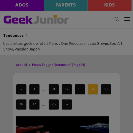
ADOS
PARENTS
KIDS
Tendances
Les sorties geek de l’été à Paris : One Piece au musée Grévin, Zoo Art
Show, Passion Japon…
Accueil
Posts Tagged "jeu mobile"
(Page 14)
...
«
1
11
12
13
14
15
...
16
17
25
»