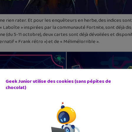
ne rien rater. Et pour les enquêteurs en herbe, des indices sont
 Laboîte » inspirées par la communauté Fortnite, sont déjà dis
e (du 5-11 octobre), deux cartes sont déjà dévoilées et disponibl
rnatif « Frank rétro ») et de « Mélimélorrible ».
Geek Junior utilise des cookies (sans pépites de
chocolat)