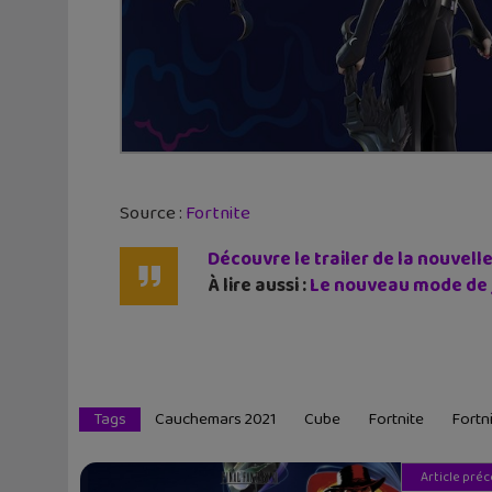
Source :
Fortnite
Découvre le trailer de la nouvelle
À lire aussi :
Le nouveau mode de j
Tags
Cauchemars 2021
Cube
Fortnite
Fortn
Article pré