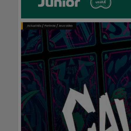
/
/
Actualités
Fortnite
Jeux video