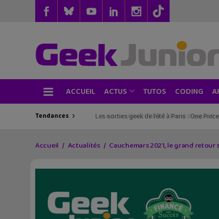
ACCUEIL
TUTOS
CODING
ACTUS
A
Tendances
Les sorties geek de l’été à Paris : One Pie
Accueil
Actualités
Cauchemars 2021, le grand retour s