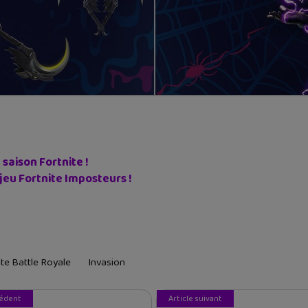
 saison Fortnite !
eu Fortnite Imposteurs !
ite Battle Royale
Invasion
cédent
Article suivant