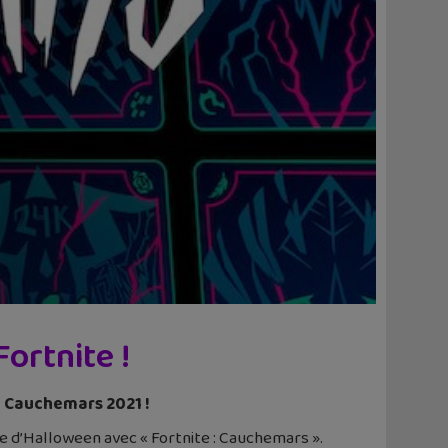
ortnite !
c Cauchemars 2021 !
 d’Halloween avec « Fortnite : Cauchemars ».