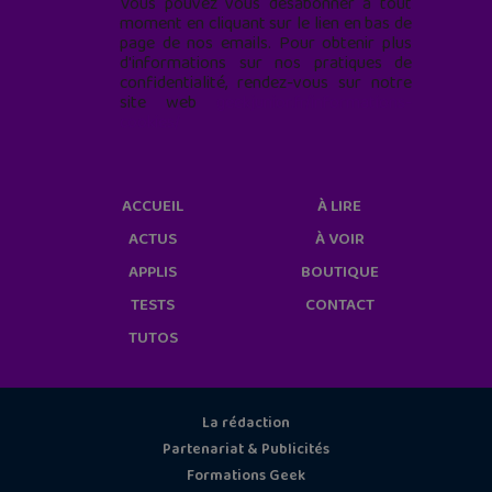
Vous pouvez vous désabonner à tout
moment en cliquant sur le lien en bas de
page de nos emails. Pour obtenir plus
d'informations sur nos pratiques de
confidentialité, rendez-vous sur notre
site web
geekjunior.fr/informations-
cookies/
ACCUEIL
À LIRE
ACTUS
À VOIR
APPLIS
BOUTIQUE
TESTS
CONTACT
TUTOS
La rédaction
Partenariat & Publicités
Formations Geek