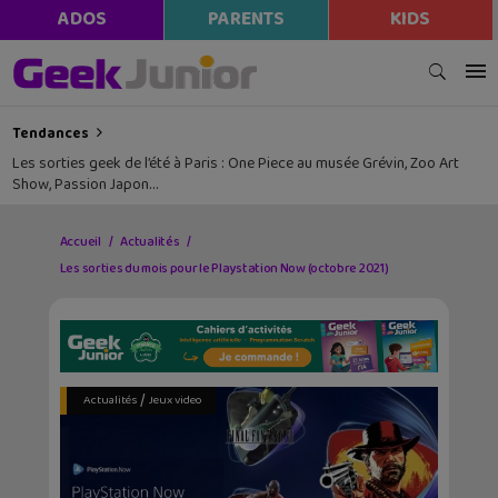
ADOS
PARENTS
KIDS
Tendances
Les sorties geek de l’été à Paris : One Piece au musée Grévin, Zoo Art
Show, Passion Japon…
Accueil
Actualités
Les sorties du mois pour le Playstation Now (octobre 2021)
/
Actualités
Jeux video