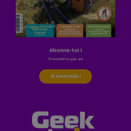
Abonne-toi !
11 numéros par an
JE M'ABONNE !