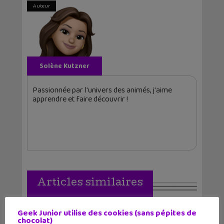
Auteur
Solène Kutzner
Passionnée par l'univers des animés, j'aime
apprendre et faire découvrir !
Articles similaires
Geek Junior utilise des cookies (sans pépites de
chocolat)