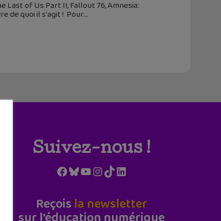
 Last of Us Part II, Fallout 76, Amnesia:
 de quoi il s'agit ! Pour
Suivez-nous !
Facebook
Bluesky
YouTube
Instagram
TikTok
LinkedIn
Reçois
la newsletter
sur l'éducation numérique