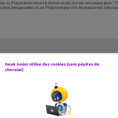
is-ci, Playstation Now te donne accès à trois nouveaux jeux : The
ction, Desperados III, et Final Fantasy VIII: Remastered. Découvre
Geek Junior utilise des cookies (sans pépites de
chocolat)