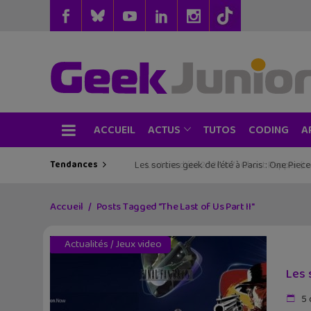
ACCUEIL
TUTOS
CODING
ACTUS
A
Tendances
Les sorties geek de l’été à Paris : One Pie
Accueil
Posts Tagged "The Last of Us Part II"
Actualités
/
Jeux video
Les 
5 