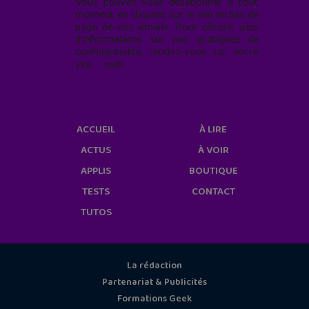
Vous pouvez vous désabonner à tout
moment en cliquant sur le lien en bas de
page de nos emails. Pour obtenir plus
d'informations sur nos pratiques de
confidentialité, rendez-vous sur notre
site web
geekjunior.fr/informations-
cookies/
ACCUEIL
À LIRE
ACTUS
À VOIR
APPLIS
BOUTIQUE
TESTS
CONTACT
TUTOS
La rédaction
Partenariat & Publicités
Formations Geek