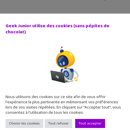
Geek Junior utilise des cookies (sans pépites de
chocolat)
Lapins Crétins reviennent dans Crazy Rush, un jeu sur An
 février 2017
 un nouveau jeu des Lapins Crétins pour smartphone et tablette.
ndre la Lune ! Lapins Crétins Crazy Rush reprend la mécanique d
Nous utilisons des cookies sur ce site afin de vous offrir
l'expérience la plus pertinente en mémorisant vos préférences
lors de vos visites répétées. En cliquant sur "Accepter tout", vous
consentez à l'utilisation de tous les cookies.
Choisir les cookies
Tout refuser
Tout accepter
 Quiz : la mise à jour du jeu de Cyprien s’offre 20 nouve