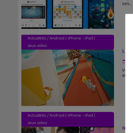
ses
Actualités
/
Android
/
iPhone - iPad
/
Jeux video
Les 
23
Voici
attei
Actualités
/
Android
/
iPhone - iPad
/
Jeux video
Nope