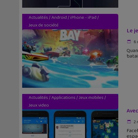
Actualités
/
Android
/
iPhone - iPad
/
Jeux de société
Le j
6 
Quand
batai
Actualités
/
Applications
/
Jeux mobiles
/
Jeux video
Avec
2 
Faceb
espac