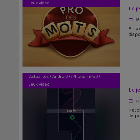
Jeux video
Le j
16
Et si
dispo
Actualités
/
Android
/
iPhone - iPad
/
Jeux video
Le j
11
Ketch
dispo