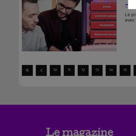
19
Le pr
avec 
10
11
12
13
14
15
Le magazine