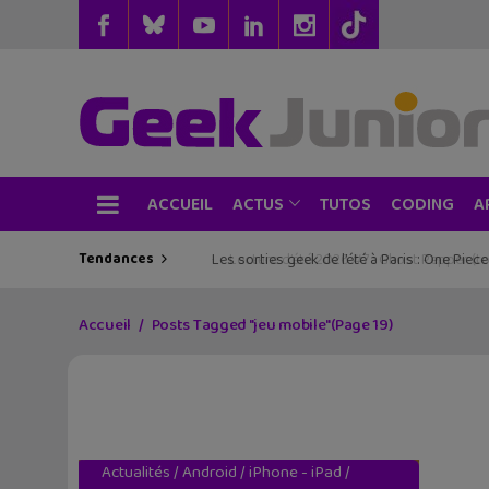
ACCUEIL
TUTOS
CODING
ACTUS
A
Tendances
Les sorties geek de l’été à Paris : One Pie
Accueil
Posts Tagged "jeu mobile"
(Page 19)
Actualités
/
Android
/
iPhone - iPad
/