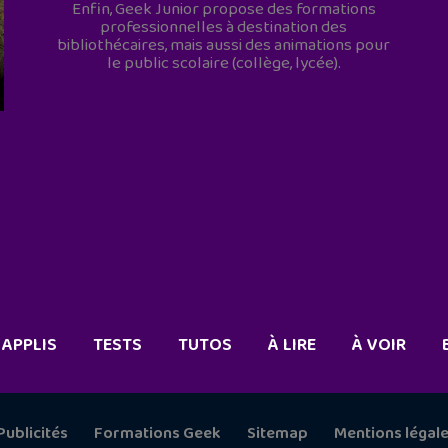
Enfin, Geek Junior propose des formations
professionnelles à destination des
bibliothécaires, mais aussi des animations pour
le public scolaire (collège, lycée).
APPLIS
TESTS
TUTOS
À LIRE
À VOIR
Publicités
Formations Geek
Sitemap
Mentions légal