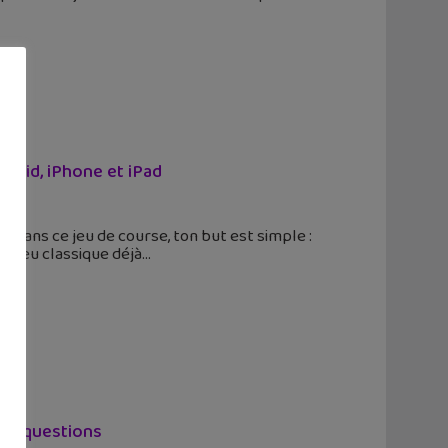
droid, iPhone et iPad
 Dans ce jeu de course, ton but est simple :
e jeu classique déjà
lles questions