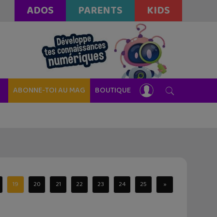
ADOS
PARENTS
KIDS
ABONNE-TOI AU MAG
BOUTIQUE
19
20
21
22
23
24
25
»