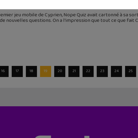
 février 2017
emier jeu mobile de Cyprien, Nope Quiz avait cartonné à sa sor
de nouvelles questions. On a l'impression que tout ce que fait
16
17
18
19
20
21
22
23
24
25