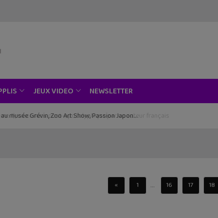
NEWSLETTER
PPLIS
JEUX VIDEO
ce au musée Grévin, Zoo Art Show, Passion Japon…
...
«
1
16
17
18