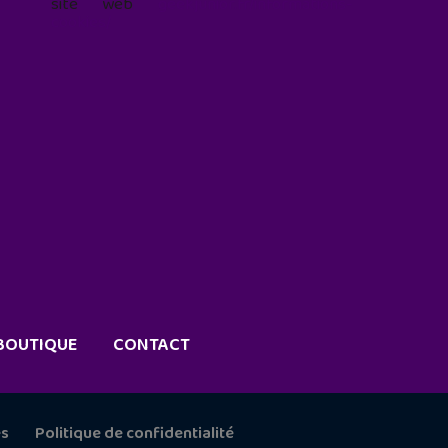
site web
geekjunior.fr/informations-
cookies/
BOUTIQUE
CONTACT
es
Politique de confidentialité