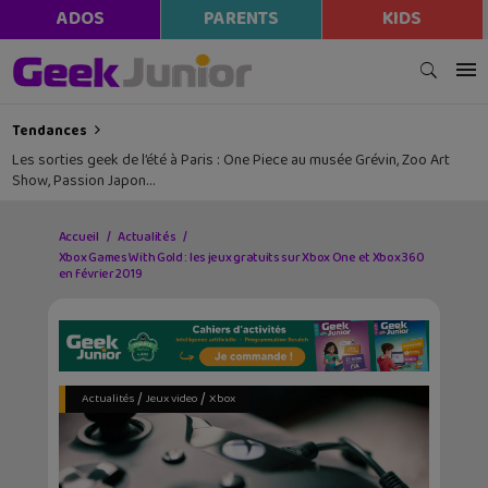
ADOS
PARENTS
KIDS
Tendances
Les sorties geek de l’été à Paris : One Piece au musée Grévin, Zoo Art
Show, Passion Japon…
Accueil
Actualités
Xbox Games With Gold : les jeux gratuits sur Xbox One et Xbox 360
en février 2019
/
/
Actualités
Jeux video
Xbox