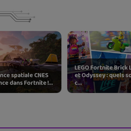
LEGO Fortnite Brick 
ence spatiale CNES
et Odyssey : quels s
nce dans Fortnite !...
c...