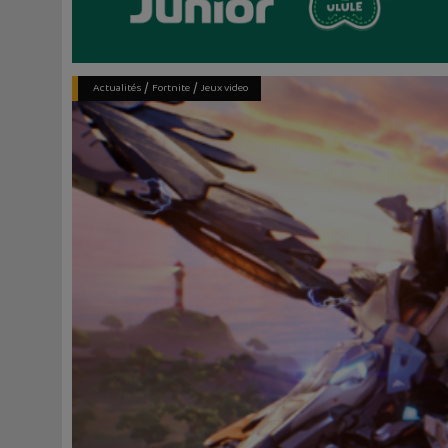
/
/
Actualités
Fortnite
Jeux video