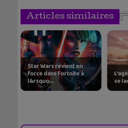
Articles similaires
Star Wars revient en
force dans Fortnite à
L’ag
l&rsquo...
se la