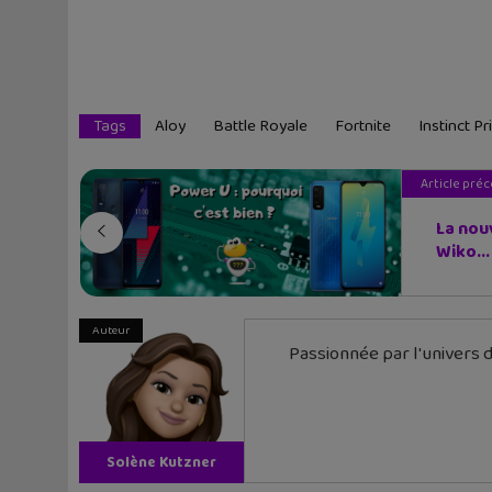
Tags
Aloy
Battle Royale
Fortnite
Instinct Pr
Article pré
La nou
Wiko...
Auteur
Passionnée par l'univers d
Solène Kutzner