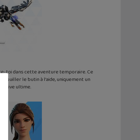
nce-toi dans cette aventure temporaire. Ce
rouiller le butin à l’aide, uniquement un
imitive ultime.