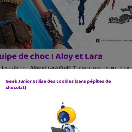
uipe de choc ! Aloy et Lara
 leurs forces :
Aloy et Lara Croft
. Trouve un partenaire et la
nage, l’un avec Aloy et l’autre avec Lara. Le but est de déver
Geek Junior utilise des cookies (sans pépites de
 la traque de la faune sauvage et remporte la victoire royale pr
chocolat)
l à 15h, jusqu’au 18 avril à 15h.