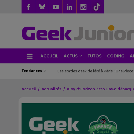
ACCUEIL
TUTOS
CODING
ACTUS
A
Tendances
Les sorties geek de l’été à Paris : One Pie
Accueil
Actualités
Aloy d‘Horizon Zero Dawn débarque