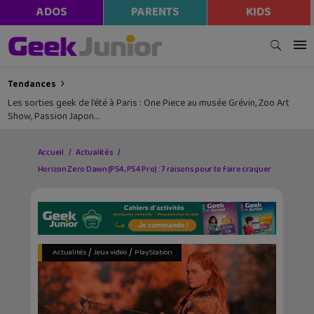
ADOS
PARENTS
KIDS
Tendances
Les sorties geek de l’été à Paris : One Piece au musée Grévin, Zoo Art
Show, Passion Japon…
Accueil
Actualités
Horizon Zero Dawn (PS4, PS4 Pro) : 7 raisons pour te faire craquer
/
/
Actualités
Jeux video
PlayStation