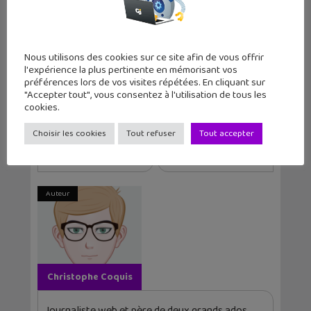
Tags
Aloy
Guerrilla
Horizon: Zero Dawn
Jeu D'aventure
Jeu D'infiltration
Nous utilisons des cookies sur ce site afin de vous offrir
PlayStation
PS4
PS4 Pro
l'expérience la plus pertinente en mémorisant vos
préférences lors de vos visites répétées. En cliquant sur
"Accepter tout", vous consentez à l'utilisation de tous les
Article précédent
Article suivant
cookies.
Instagram lance
WhatsApp copie lui
Choisir les cookies
Tout refuser
Tout accepter
une fonction de
aussi les stori...
ca...
Auteur
Christophe Coquis
Journaliste web et père de deux grands ados,