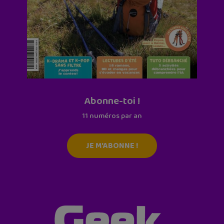
Abonne-toi !
11 numéros par an
JE M'ABONNE !