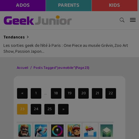
ADOS
PARENTS
KIDS
Tendances
Les sorties geek de l’été à Paris : One Piece au musée Grévin, Zoo Art
Show, Passion Japon…
Accueil
Posts Tagged "jeu mobile"
(Page 23)
...
«
1
18
19
20
21
22
23
24
25
»