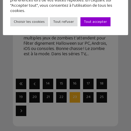
préférences lors de vos visites répétées. En cliquant sur
"Accepter tout", vous consentez à l'utilisation de tous les
Halloween : quels jeux pour chasser
cookies.
les zombies ?
Choisir les cookies
Tout refuser
Tout accepter
31 octobre 2015
La saison des zombies est ouverte ! De
multiples jeux de zombies t'attendent pour
fêter dignement Halloween sur PC, Androis,
iOS ou consoles. Bonne chasse ! Le zombie
est à la mode. Dans les séries TV,
14
15
16
17
18
19
20
21
22
23
24
25