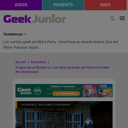
ADOS
PARENTS
KIDS
Tendances
Les sorties geek de l’été à Paris : One Piece au musée Grévin, Zoo Art
Show, Passion Japon…
Accueil
Actualités
Dragon Quest Builders 2 : une démo gratuite sur PS4 et un trailer
dès maintenant
/
/
Actualités
Jeux video
PlayStation