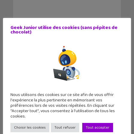
Geek Junior utilise des cookies (sans pépites de
chocolat)
Nous utilisons des cookies sur ce site afin de vous offrir
l'expérience la plus pertinente en mémorisant vos
préférences lors de vos visites répétées. En cliquant sur
LE MAG
GEEK JUNIOR
"Accepter tout", vous consentez à l'utilisation de tous les
cookies.
11 numéros par an
Choisir les cookies
Tout refuser
Tout accepter
par abonnement et chez ton marchand de