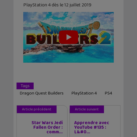
PlayStation 4 dès le 12 juillet 2019
Tags
Dragon Quest Builders
PlayStation 4
PS4
Article précédent
Article suivant
Star Wars Jedi
Apprendre avec
Fallen Order :
YouTube #135 :
comm...
L&#0...