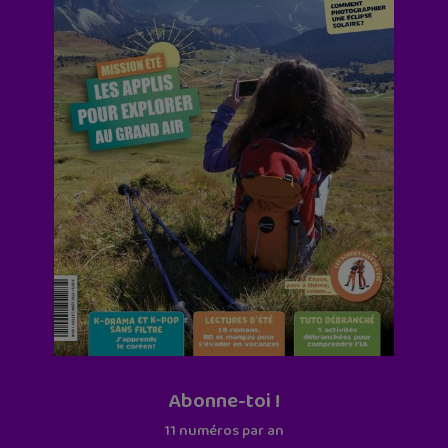
Abonne-toi !
11 numéros par an