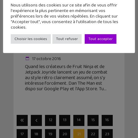
Nous utilisons des cookies sur ce site afin de vous offrir
l'expérience la plus pertinente en mémorisant vos
préférences lors de vos visites répétées. En cliquant sur
"Accepter tout", vous consentez à l'utilisation de tous les
cookies.
Choisir les cookies
Tout refuser
Tout accepter
Le jeu mobile du jour : Dan The Man
(Android et iPhone)
17 octobre 2016
Quand les créateurs de Fruit Ninja et de
Jetpack Joyride lancent un jeu de combat
au style rétro clairement assumé, on s'y
intéresse forcément. Dan The Man est
dispo sur Google Play et l'App Store. Tu
12
13
14
15
16
17
18
19
20
21
22
23