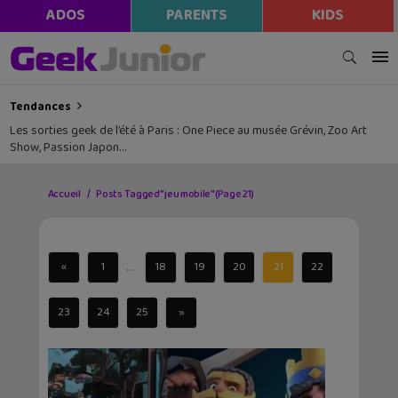
ADOS
PARENTS
KIDS
Tendances
Les sorties geek de l’été à Paris : One Piece au musée Grévin, Zoo Art
Show, Passion Japon…
Accueil
Posts Tagged "jeu mobile"
(Page 21)
...
«
1
18
19
20
21
22
23
24
25
»