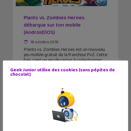
Plants vs. Zombies Heroes
débarque sur ton mobile
(Android/iOS)
18 octobre 2016
Plants vs. Zombies Heroes est un nouveau
jeu mobile gratuit de la franchise PvZ. Cette
fois, c'est un jeu de cartes à collectionner
disponible sur l'App Store et Google Play.
Geek Junior utilise des cookies (sans pépites de
Parfait avant Halloween. Les jeux de
chocolat)