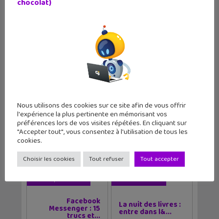
plonge dans l’univers de la
chocolat)
programmation en explorant des projets
ludiques et variés en ligne !
A Bruxelles
,
Techies Lab
propose
des ateliers de codage et robotique pour
les enfants et les ados suivant leur
niveau. Les ateliers au cours de l’année se
déroulent le dimanche.
Nous utilisons des cookies sur ce site afin de vous offrir
l'expérience la plus pertinente en mémorisant vos
préférences lors de vos visites répétées. En cliquant sur
Tags
"Accepter tout", vous consentez à l'utilisation de tous les
Coding
Informatique
Robotique
cookies.
Vacances
Vacances D'hiver
Choisir les cookies
Tout refuser
Tout accepter
Article précédent
Article suivant
Facebook
La nuit des livres :
Messenger : 15
entre dans l&...
trucs et...