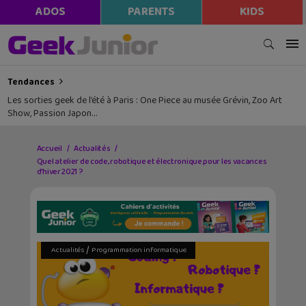
ADOS
PARENTS
KIDS
Tendances
Les sorties geek de l’été à Paris : One Piece au musée Grévin, Zoo Art
Show, Passion Japon…
Accueil
Actualités
Quel atelier de code, robotique et électronique pour les vacances
d’hiver 2021 ?
/
Actualités
Programmation informatique