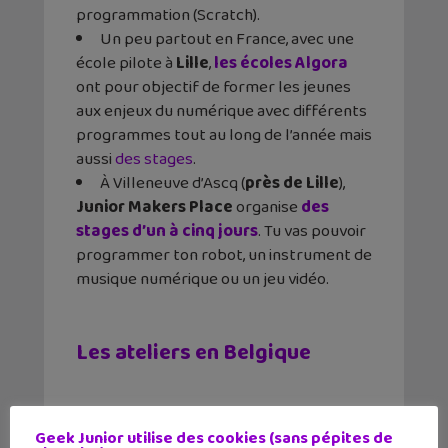
programmation (Scratch).
Un peu partout en France, avec une
école pilote à
Lille
,
les écoles Algora
ont pour objectif de former les jeunes
aux enjeux du numérique avec différents
programmes tout au long de l’année mais
aussi
des stages
.
À Villeneuve d’Ascq (
près de Lille
),
Junior Makers Place
organise
des
stages d’un à cinq jours
. Tu vas pouvoir
programmer ton robot, un instrument de
musique numérique ou un jeu vidéo.
Les ateliers en Belgique
We are coders
: de Scratch à Python,
Geek Junior utilise des cookies (sans pépites de