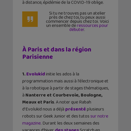
à distance, épidémie de la COVID-19 oblige.
Si tu ne trouves pas un atelier
près de chez toi, tu peux aussi
commencer depuis chez toi. Voici
un ensemble de
ressources pour
débuter
.
À Paris et dans la région
Parisienne
1.
Evolukid
initie les ados à la
programmation mais aussi à l’électronique et
à la robotique à partir de stages thématiques,
à
Nanterre et Courbevoie, Boulogne,
Meaux et Paris
. A noter que Rabah
d’Evolukid nous a déjà
présenté
plusieurs
robots sur Geek Junior et des tutos
sur notre
magazine
. Durant les deux semaines des
vacances d’hiver,
des stages
Scratch en