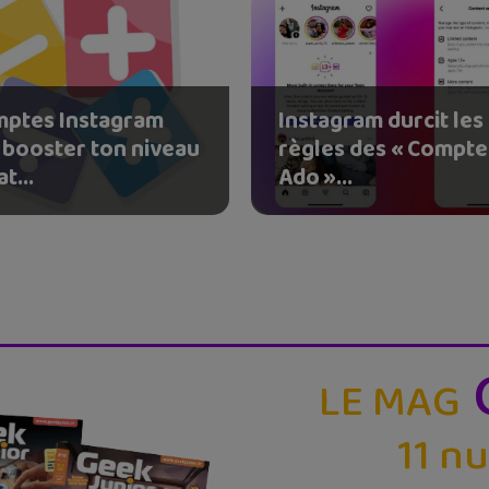
mptes Instagram
Instagram durcit les
 booster ton niveau
règles des « Compte
t...
Ado »...
LE MAG
11 n