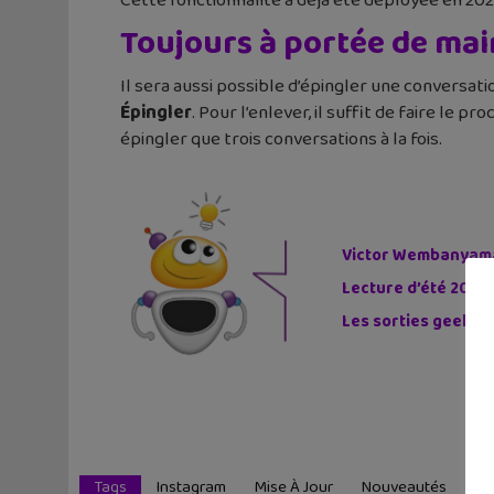
Cette fonctionnalité a déjà été déployée en 2
Toujours à portée de mai
Il sera aussi possible d’épingler une conversation
Épingler
. Pour l’enlever, il suffit de faire le
épingler que trois conversations à la fois.
Victor Wembanyama 
Lecture d’été 2026 
Les sorties geek de
Tags
Instagram
Mise À Jour
Nouveautés