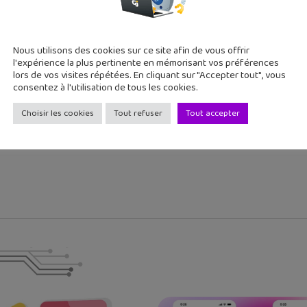
cédent
Article suivant
Nous utilisons des cookies sur ce site afin de vous offrir
x du geek : suivre
Internet par satellite : la
l'expérience la plus pertinente en mémorisant vos préférences
...
nouvel...
lors de vos visites répétées. En cliquant sur "Accepter tout", vous
consentez à l'utilisation de tous les cookies.
Choisir les cookies
Tout refuser
Tout accepter
 passionnée d'E-sport. J'aime regarder des animés le week-end