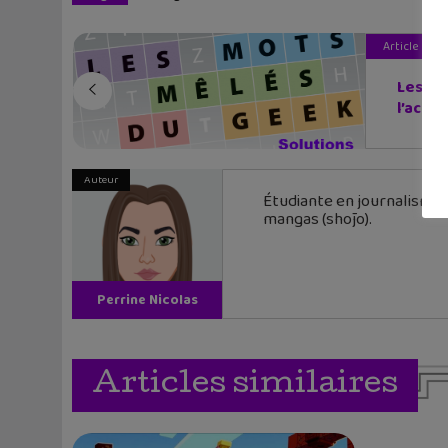
Article pré
Les jeu
l’actual
Auteur
Étudiante en journalisme,
mangas (shōjo).
Perrine Nicolas
Articles similaires