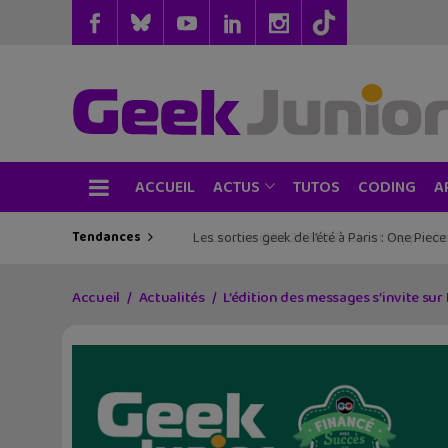
ACCUEIL
TUTOS
CODING
ACTUS
A
Tendances
Les sorties geek de l’été à Paris : One Pie
Accueil
Actualités
L’édition des messages s’invite sur