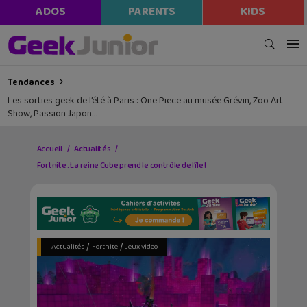
ADOS
PARENTS
KIDS
Tendances
Les sorties geek de l’été à Paris : One Piece au musée Grévin, Zoo Art
Show, Passion Japon…
Accueil
Actualités
Fortnite : La reine Cube prend le contrôle de l’île !
/
/
Actualités
Fortnite
Jeux video