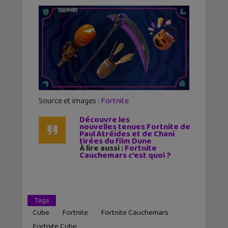
Source et images :
Fortnite
Découvre les
nouvelles
tenues
Fortnite
de
Paul Atréides et de Chani
tirées du film Dune
À lire aussi :
Fortnite
Cauchemars c’est quoi ?
Tags
Cube
Fortnite
Fortnite Cauchemars
Fortnite Cube