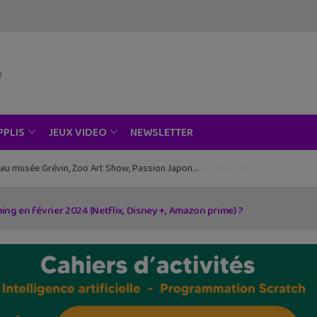
NEWSLETTER
PPLIS
JEUX VIDEO
ce au musée Grévin, Zoo Art Show, Passion Japon…
vent, un beau roman graphique avec la Bretagne en toile de fond
ing en février 2024 (Netflix, Disney +, Amazon prime) ?