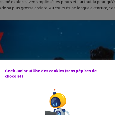
n animé explore avec simplicité les peurs et surtout la peur qu’Or
ion de sa plus grosse crainte. Au cours d’une longue aventure, 
Geek Junior utilise des cookies (sans pépites de
chocolat)