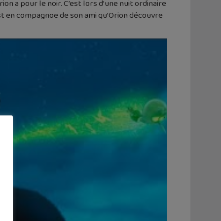
ion a pour le noir. C’est lors d’une nuit ordinaire
c’est en compagnoe de son ami qu’Orion découvre