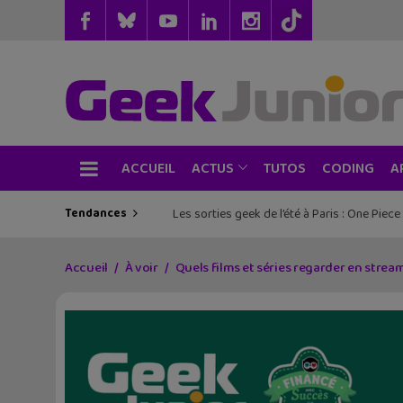
ACCUEIL
TUTOS
CODING
ACTUS
A
Tendances
Les sorties geek de l’été à Paris : One Pie
Lecture d’été 2026 #6 : Là où danse le 
Accueil
À voir
Quels films et séries regarder en stream