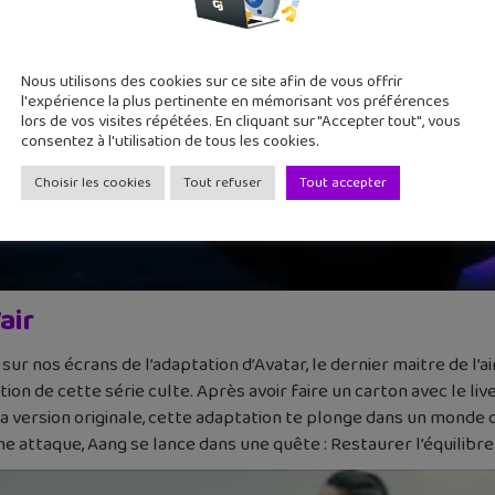
Nous utilisons des cookies sur ce site afin de vous offrir
l'expérience la plus pertinente en mémorisant vos préférences
lors de vos visites répétées. En cliquant sur "Accepter tout", vous
consentez à l'utilisation de tous les cookies.
Choisir les cookies
Tout refuser
Tout accepter
air
sur nos écrans de l’adaptation d’Avatar, le dernier maitre de l’ai
ion de cette série culte. Après avoir faire un carton avec le li
a version originale, cette adaptation te plonge dans un monde
une attaque, Aang se lance dans une quête : Restaurer l’équilibre