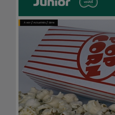
/
/
À voir
Actualités
Série