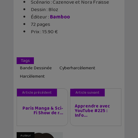
Scénario : Cazenove et Nora Fraisse
Dessin : Bloz
Éditeur :
Bamboo
72 pages
Prix : 15.90 €
Tags
Bande Dessinée
Cyberharcèlement
Harcèlement
Article précédent
Article suivant
Apprendre avec
Paris Manga & Sci-
YouTube #225 :
Fi Show de r...
Info...
Auteur