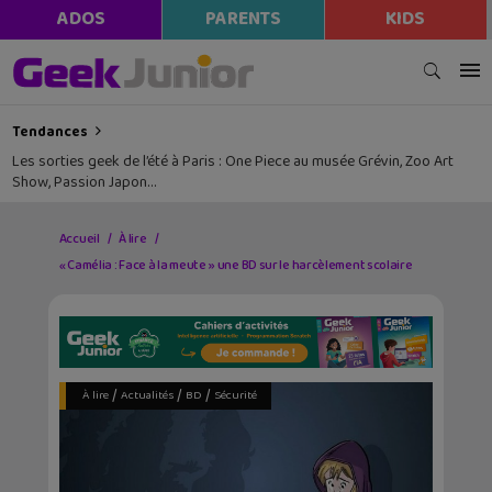
ADOS
PARENTS
KIDS
Tendances
Les sorties geek de l’été à Paris : One Piece au musée Grévin, Zoo Art
Show, Passion Japon…
Accueil
À lire
« Camélia : Face à la meute » une BD sur le harcèlement scolaire
/
/
/
À lire
Actualités
BD
Sécurité