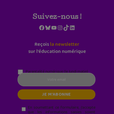
Suivez-nous !
Facebook
Bluesky
YouTube
Instagram
TikTok
LinkedIn
Reçois
la newsletter
sur l'éducation numérique
Parentalité numérique (le lundi matin)
En soumettant ce formulaire, j’accepte
que les informations saisies soient