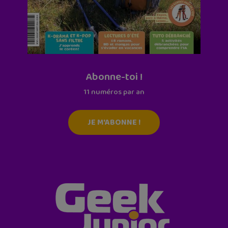
Abonne-toi !
11 numéros par an
JE M'ABONNE !