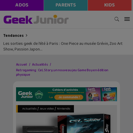
ADOS
PARENTS
KIDS
Tendances
Les sorties geek de l’été à Paris : One Piece au musée Grévin, Zoo Art
Show, Passion Japon…
Accueil
Actualités
Retrogaming : CeL Story, un nouveau jeu Game Boy en édition
physique
/
/
Actualités
Jeux video
Nintendo