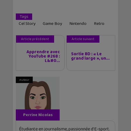
Tags
Cel Story
Game Boy
Nintendo
Retro
Article précédent
Article suivant
Apprendre avec
Sortie BD : « Le
YouTube #268 :
grand large », un...
L&#0...
Auteur
Perrine Nicolas
Étudiante en journalisme, passionnée d'E-sport.