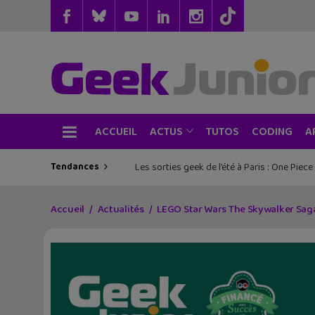
ACCUEIL
TUTOS
CODING
ACTUS
A
Tendances
Les sorties geek de l’été à Paris : One Pie
Accueil
Actualités
LEGO Star Wars The Skywalker Saga :