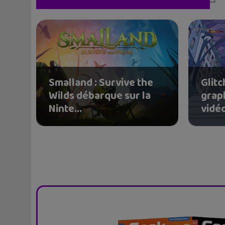
Smalland : Survive the
Glit
Wilds débarque sur la
grap
Ninte...
vidéo