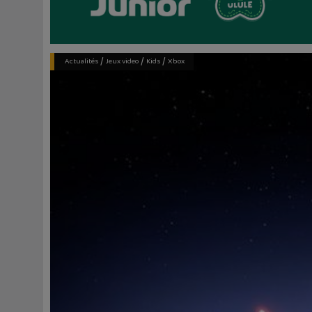
/
/
/
Actualités
Jeux video
Kids
Xbox