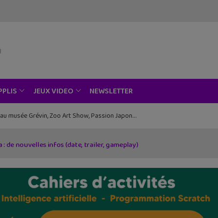
NEWSLETTER
PPLIS
JEUX VIDEO
ce au musée Grévin, Zoo Art Show, Passion Japon…
 de nouvelles infos (date, trailer, gameplay)