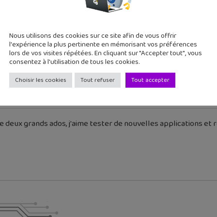
Nous utilisons des cookies sur ce site afin de vous offrir
l'expérience la plus pertinente en mémorisant vos préférences
cédent
Article suivant
lors de vos visites répétées. En cliquant sur "Accepter tout", vous
consentez à l'utilisation de tous les cookies.
3018, un nouveau numéro
& L’info, une BD satiri...
unique pou...
Choisir les cookies
Tout refuser
Tout accepter
 deux grands ados, j'aime tester de nouvelles applications et re