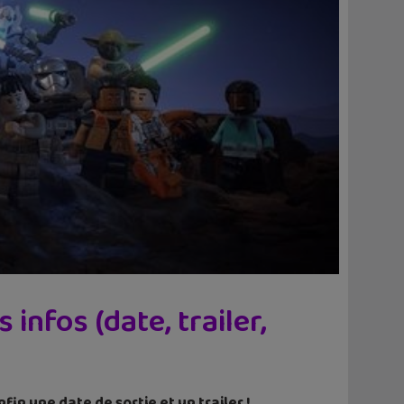
nfos (date, trailer,
in une date de sortie et un trailer !