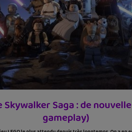
Skywalker Saga : de nouvelles i
gameplay)
eu LEGO le plus attendu depuis très longtemps. On a en enf