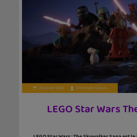
20 janvier 2022
Christophe Coquis
LEGO Star Wars The 
LEGO Star Wars : The Skywalker Saga est le j