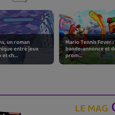
chs, un roman
Mario Tennis Fever :
hique entre jeux
bande-annonce et d
 et ch...
prom...
LE MAG