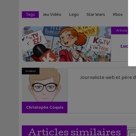
Tags
Jeu Vidéo
Lego
Star Wars
Xbox
Article pré
Lucile 
Auteur
Journaliste web et père de
Christophe Coquis
Articles similaires