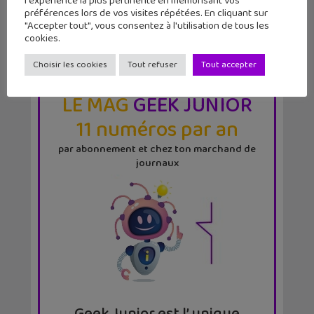
l'expérience la plus pertinente en mémorisant vos
préférences lors de vos visites répétées. En cliquant sur
"Accepter tout", vous consentez à l'utilisation de tous les
cookies.
Choisir les cookies
Tout refuser
Tout accepter
LE MAG
GEEK JUNIOR
11 numéros par an
par abonnement et chez ton marchand de
journaux
Geek Junior est l’ unique