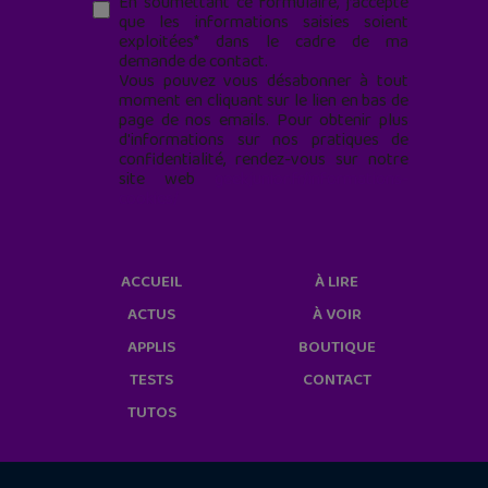
En soumettant ce formulaire, j’accepte
que les informations saisies soient
exploitées* dans le cadre de ma
demande de contact.
Vous pouvez vous désabonner à tout
moment en cliquant sur le lien en bas de
page de nos emails. Pour obtenir plus
d'informations sur nos pratiques de
confidentialité, rendez-vous sur notre
site web
geekjunior.fr/informations-
cookies/
ACCUEIL
À LIRE
ACTUS
À VOIR
APPLIS
BOUTIQUE
TESTS
CONTACT
TUTOS