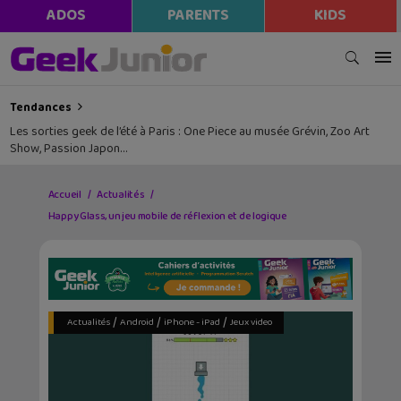
ADOS
PARENTS
KIDS
Tendances
Les sorties geek de l’été à Paris : One Piece au musée Grévin, Zoo Art
Show, Passion Japon…
Accueil
Actualités
Happy Glass, un jeu mobile de réflexion et de logique
/
/
/
Actualités
Android
iPhone - iPad
Jeux video