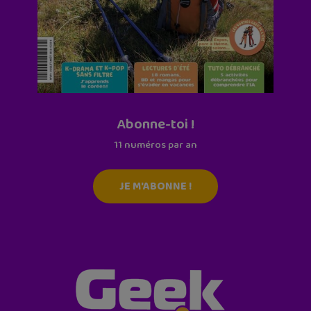
Abonne-toi !
11 numéros par an
JE M'ABONNE !