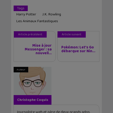
Tags
Harry Potter
J.K. Rowling
Les Animaux Fantastiques
Article précédent
Article suivant
Mise à jour
Pokémon: Let’s Go
Messenger : sa
débarque sur Nin...
nouvell...
Auteur
Christophe Coquis
Journaliste web et père de deux grands ados,