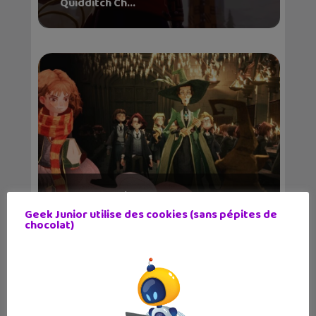
Quidditch Ch...
Un nouveau jeu « Harry Potter : La
Magie Émerge »...
Geek Junior utilise des cookies (sans pépites de
chocolat)