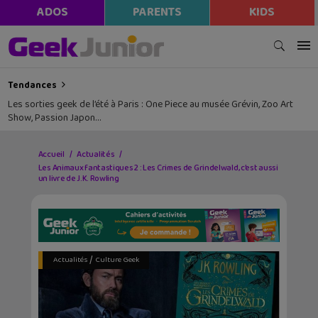
ADOS
PARENTS
KIDS
Tendances
Les sorties geek de l’été à Paris : One Piece au musée Grévin, Zoo Art
Show, Passion Japon…
Accueil
Actualités
Les Animaux fantastiques 2 : Les Crimes de Grindelwald, c’est aussi
un livre de J.K. Rowling
/
Actualités
Culture Geek