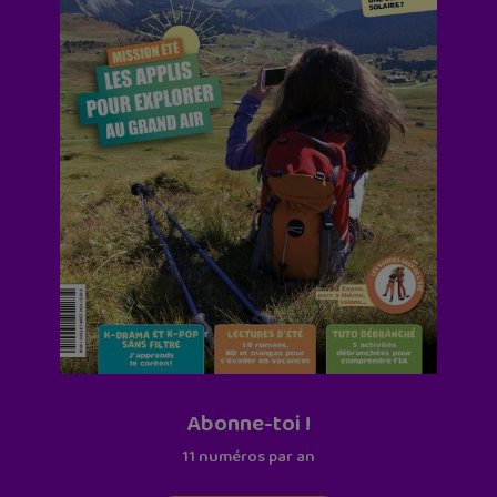
Abonne-toi !
11 numéros par an