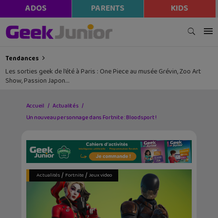
ADOS
PARENTS
KIDS
Tendances
Les sorties geek de l’été à Paris : One Piece au musée Grévin, Zoo Art
Show, Passion Japon…
Accueil
Actualités
Un nouveau personnage dans Fortnite : Bloodsport !
/
/
Actualités
Fortnite
Jeux video