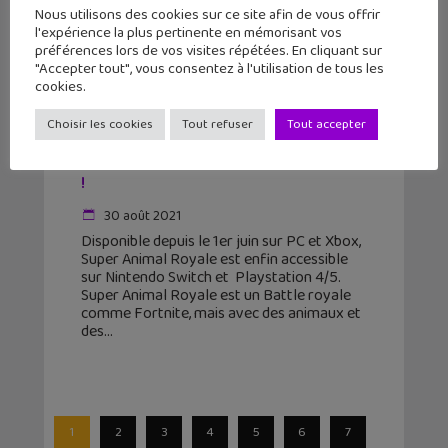
Nous utilisons des cookies sur ce site afin de vous offrir
l'expérience la plus pertinente en mémorisant vos
préférences lors de vos visites répétées. En cliquant sur
"Accepter tout", vous consentez à l'utilisation de tous les
cookies.
Choisir les cookies
Tout refuser
Tout accepter
Super Animal Royale enfin
disponible sur Playstation et Switch
!
30 août 2021
Disponible depuis le 1er juin sur PC et Xbox,
Super Animal Royale est enfin accessible
sur Nintendo Switch et Playstation 4/5.
Super Animal Royale est un Battle royale
comme Fortnite, mais avec des animaux et
des
1
2
3
4
5
6
7