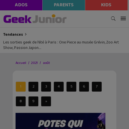
ADOS
PARENTS
KIDS
Tendances
Les sorties geek de l’été à Paris : One Piece au musée Grévin, Zoo Art
Show, Passion Japon…
Accueil
2021
août
1
2
3
4
5
6
7
8
9
»