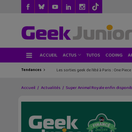
ACCUEIL
TUTOS
CODING
ACTUS
A
Tendances
Les sorties geek de l’été à Paris : One Pie
Accueil
Actualités
Super Animal Royale enfin disponibl