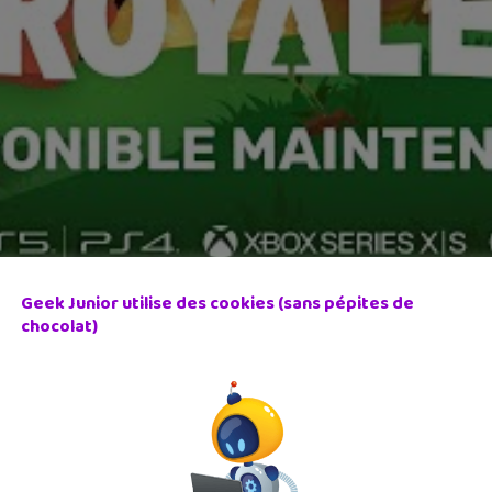
Geek Junior utilise des cookies (sans pépites de
chocolat)
on. Et pour fêter ça
Modus Games
a ajouté une nouvelle espèce 
 » sont maintenant disponibles !
orld te donne accès à des récompenses supplémentaires, des