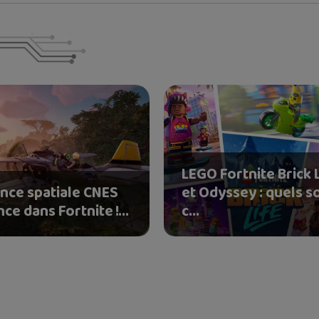
LEGO Fortnite Brick 
ence spatiale CNES
et Odyssey : quels s
nce dans Fortnite !...
c...