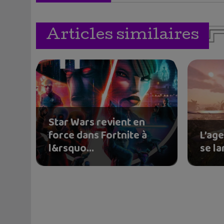
Articles similaires
Star Wars revient en
force dans Fortnite à
L’ag
l&rsquo...
se la