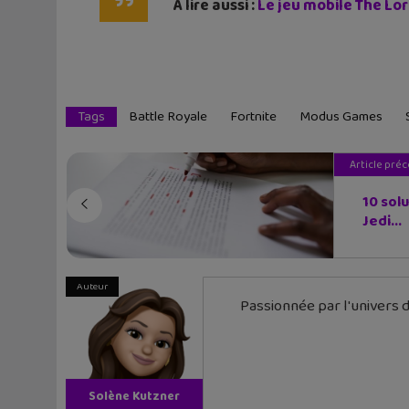
À lire aussi :
Le jeu mobile The Lor
Tags
Battle Royale
Fortnite
Modus Games
Article pré
10 sol
Jedi...
Auteur
Passionnée par l'univers d
Solène Kutzner