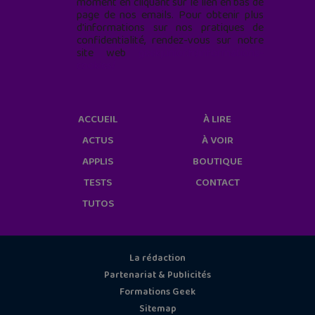
moment en cliquant sur le lien en bas de
page de nos emails. Pour obtenir plus
d'informations sur nos pratiques de
confidentialité, rendez-vous sur notre
site web
geekjunior.fr/informations-
cookies/
ACCUEIL
À LIRE
ACTUS
À VOIR
APPLIS
BOUTIQUE
TESTS
CONTACT
TUTOS
La rédaction
Partenariat & Publicités
Formations Geek
Sitemap