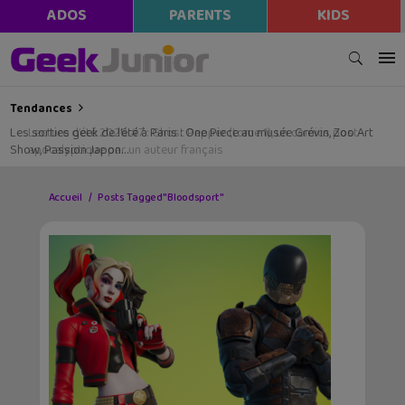
ADOS
PARENTS
KIDS
Tendances
Les sorties geek de l’été à Paris : One Piece au musée Grévin, Zoo Art
Show, Passion Japon…
Accueil
Posts Tagged "Bloodsport"