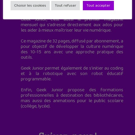
Geek Junior est le premier site de culture numérique
Choisir les cookies
Tout refuser
Tout accepter
à destination des adolescents.
Geek Junior, c’est aussi le premier magazine
mensuel qui s’adresse directement aux ados pour
les aider à mieux maîtriser leur vie numérique.
Ce magazine de 32 pages, diffusé par abonnement, a
pour objectif de développer la culture numérique
des 10-15 ans avec une approche pratique des
outils.
Geek Junior permet également de s'initier au coding
et à la robotique avec son robot éducatif
programmable.
Enfin, Geek Junior propose des formations
professionnelles à destination des bibliothécaires,
mais aussi des animations pour le public scolaire
(collège, lycée).