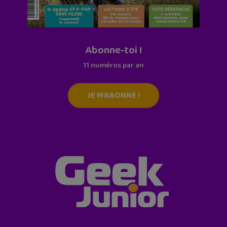
Abonne-toi !
11 numéros par an
JE M'ABONNE !