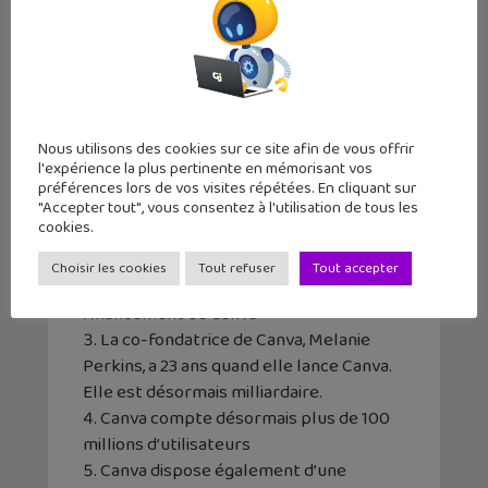
Canva, 5 infos à connaître :
Nous utilisons des cookies sur ce site afin de vous offrir
l'expérience la plus pertinente en mémorisant vos
Canva a été créé en 2013 à Sydney en
préférences lors de vos visites répétées. En cliquant sur
Australie par Melanie Perkins et Clifford
"Accepter tout", vous consentez à l'utilisation de tous les
cookies.
Obrecht
À ses débuts, plus de 100 investisseurs
Choisir les cookies
Tout refuser
Tout accepter
locaux avaient rejeté le projet de
financement de Canva
La co-fondatrice de Canva, Melanie
Perkins, a 23 ans quand elle lance Canva.
Elle est désormais milliardaire.
Canva compte désormais plus de 100
millions d’utilisateurs
Canva dispose également d’une