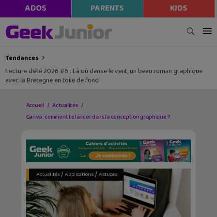
modal-check
ADOS
PARENTS
KIDS
Tendances
Lecture d’été 2026 #6 : Là où danse le vent, un beau roman graphique
avec la Bretagne en toile de fond
Accueil
Actualités
Canva : comment te lancer dans la conception graphique ?
/
/
Actualités
Applications
Astuces