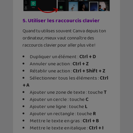
5. Utiliser les raccourcis clavier
Quand tu utilises souvent Canva depuis ton
ordinateur, mieux vaut connaître des
raccourcis clavier pour aller plus vite !
Dupliquer un élément :
Ctrl + D
Annuler une action :
Ctrl + Z
Rétablir une action :
Ctrl + Shift + Z
Sélectionner tous les éléments :
Ctrl
+ A
Ajouter une zone de texte : touche
T
Ajouter un cercle : touche
C
Ajouter une ligne : touche
L
Ajouter un rectangle : touche
R
Mettre le texte en gras :
Ctrl + B
Mettre le texte en italique :
Ctrl + I