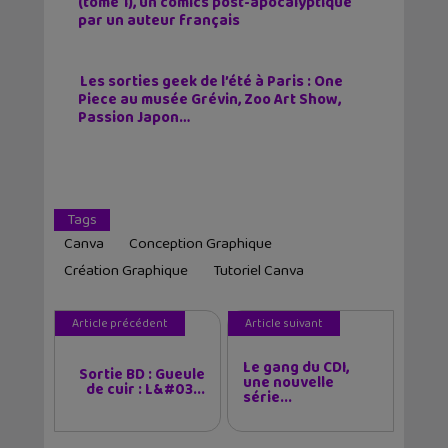
(tome 1), un comics post-apocalyptique
par un auteur français
Les sorties geek de l’été à Paris : One
Piece au musée Grévin, Zoo Art Show,
Passion Japon…
Tags
Canva
Conception Graphique
Création Graphique
Tutoriel Canva
Article précédent
Article suivant
Le gang du CDI,
Sortie BD : Gueule
une nouvelle
de cuir : L&#03...
série...