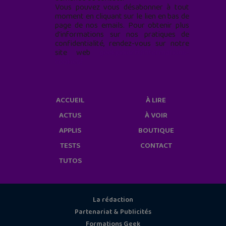
Vous pouvez vous désabonner à tout
moment en cliquant sur le lien en bas de
page de nos emails. Pour obtenir plus
d'informations sur nos pratiques de
confidentialité, rendez-vous sur notre
site web
geekjunior.fr/informations-
cookies/
ACCUEIL
À LIRE
ACTUS
À VOIR
APPLIS
BOUTIQUE
TESTS
CONTACT
TUTOS
La rédaction
Partenariat & Publicités
Formations Geek