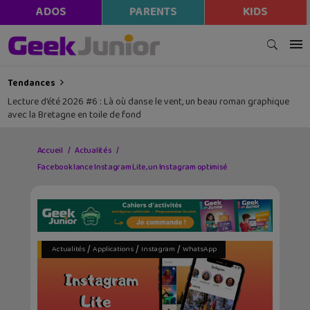
modal-check
ADOS
PARENTS
KIDS
Tendances
Lecture d’été 2026 #6 : Là où danse le vent, un beau roman graphique
avec la Bretagne en toile de fond
Accueil
Actualités
Facebook lance Instagram Lite, un Instagram optimisé
/
/
/
Actualités
Applications
Instagram
WhatsApp