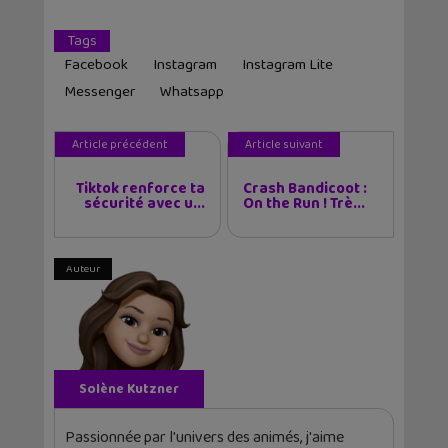
Tags
Facebook
Instagram
Instagram Lite
Messenger
Whatsapp
Article précédent
Article suivant
Tiktok renforce ta
Crash Bandicoot :
sécurité avec u...
On the Run ! Trè...
Auteur
Solène Kutzner
Passionnée par l'univers des animés, j'aime