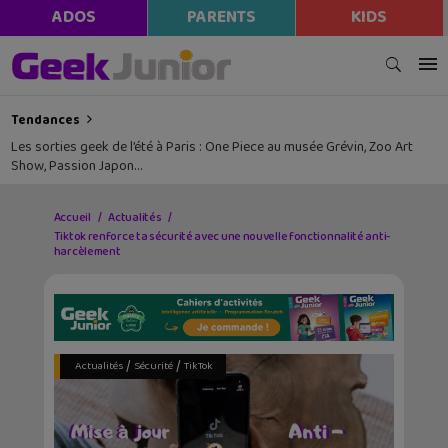
ADOS
PARENTS
KIDS
Tendances
Les sorties geek de l’été à Paris : One Piece au musée Grévin, Zoo Art
Show, Passion Japon…
Accueil
Actualités
Tiktok renforce ta sécurité avec une nouvelle fonctionnalité anti-
harcèlement
/
/
Actualités
Sécurité
TikTok