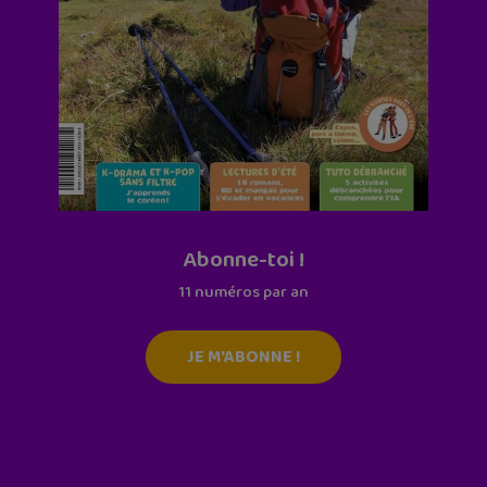
Abonne-toi !
11 numéros par an
JE M'ABONNE !