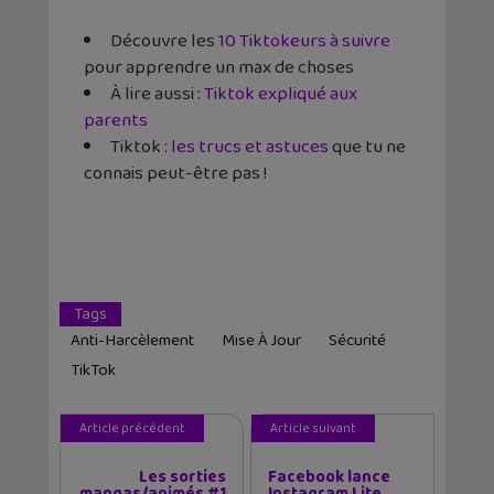
Découvre les
10 Tiktokeurs à suivre
pour apprendre un max de choses
À lire aussi :
Tiktok expliqué aux
parents
Tiktok :
les trucs et astuces
que tu ne
connais peut-être pas !
Tags
Anti-Harcèlement
Mise À Jour
Sécurité
TikTok
Article précédent
Article suivant
Les sorties
Facebook lance
mangas/animés #1
Instagram Lite,