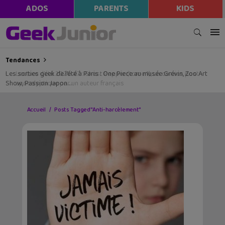
ADOS
PARENTS
KIDS
Tendances
Les sorties geek de l’été à Paris : One Piece au musée Grévin, Zoo Art
Show, Passion Japon…
Accueil
Posts Tagged "Anti-harcèlement"