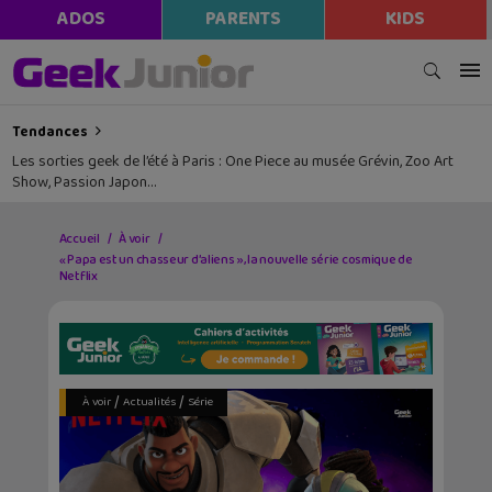
ADOS
PARENTS
KIDS
Tendances
Les sorties geek de l’été à Paris : One Piece au musée Grévin, Zoo Art
Show, Passion Japon…
Accueil
À voir
« Papa est un chasseur d’aliens », la nouvelle série cosmique de
Netflix
/
/
À voir
Actualités
Série