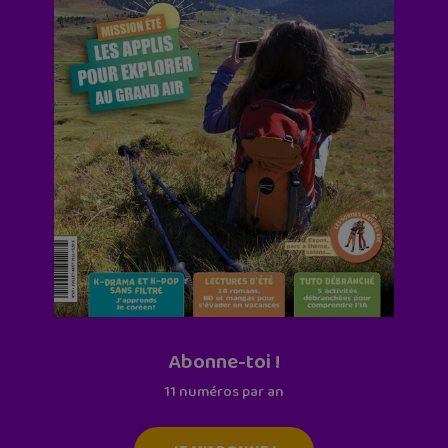
Abonne-toi !
11 numéros par an