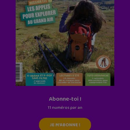
Abonne-toi !
11 numéros par an
JE M'ABONNE !