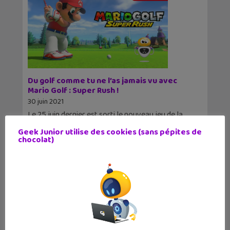
Du golf comme tu ne l’as jamais vu avec
Mario Golf : Super Rush !
30 juin 2021
Le 25 juin dernier est sorti le nouveau jeu de la
licence Mario. Fais la course contre tes amis
Geek Junior utilise des cookies (sans pépites de
ou
chocolat)
17
18
19
20
21
22
23
24
25
26
27
28