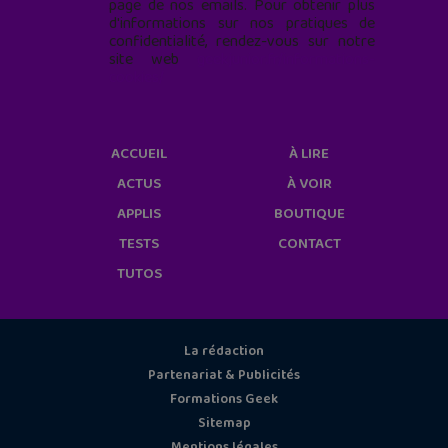
page de nos emails. Pour obtenir plus
d'informations sur nos pratiques de
confidentialité, rendez-vous sur notre
site web
geekjunior.fr/informations-
cookies/
ACCUEIL
À LIRE
ACTUS
À VOIR
APPLIS
BOUTIQUE
TESTS
CONTACT
TUTOS
La rédaction
Partenariat & Publicités
Formations Geek
Sitemap
Mentions légales