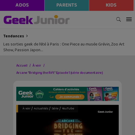
ADOS
PARENTS
KIDS
Tendances
Les sorties geek de l’été à Paris : One Piece au musée Grévin, Zoo Art
Show, Passion Japon…
Accueil
À voir
Arcane “Bridging the Rift” Episode 1 (série documentaire)
/
/
/
À voir
Actualités
Série
YouTube