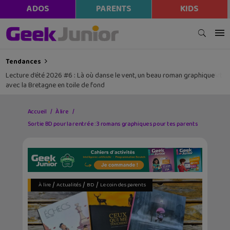
modal-check
ADOS
PARENTS
KIDS
Tendances
Lecture d’été 2026 #6 : Là où danse le vent, un beau roman graphique
avec la Bretagne en toile de fond
Accueil
À lire
Sortie BD pour la rentrée : 3 romans graphiques pour tes parents
/
/
/
À lire
Actualités
BD
Le coin des parents