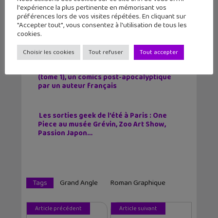
l'expérience la plus pertinente en mémorisant vos
préférences lors de vos visites répétées. En cliquant sur
"Accepter tout", vous consentez à l'utilisation de tous les
Victor Wembanyama sur la jaquette
cookies.
mondiale de NBA 2K27 !
Choisir les cookies
Tout refuser
Tout accepter
Lecture d’été 2026 #7 : Ghost Pepper
(tome 1), un comics post-apocalyptique
par un auteur français
Les sorties geek de l’été à Paris : One
Piece au musée Grévin, Zoo Art Show,
Passion Japon…
Tags
Grand Angle
Roman Graphique
Article précédent
Article suivant