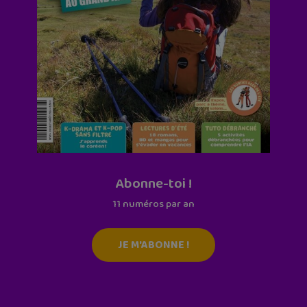
Abonne-toi !
11 numéros par an
JE M'ABONNE !