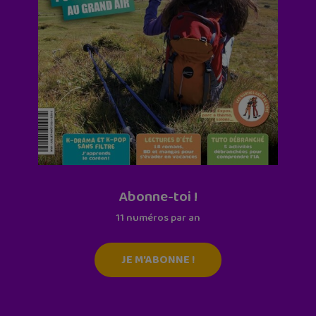
Abonne-toi !
11 numéros par an
JE M'ABONNE !