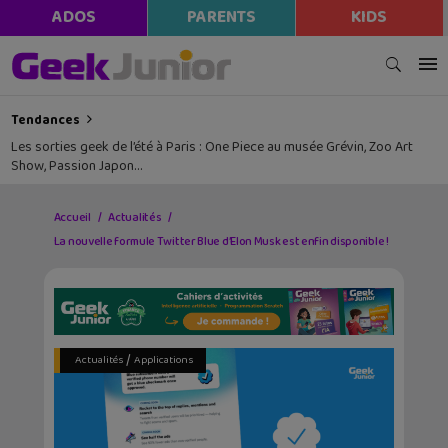
ADOS
PARENTS
KIDS
Tendances
Les sorties geek de l’été à Paris : One Piece au musée Grévin, Zoo Art
Show, Passion Japon…
Accueil
Actualités
La nouvelle formule Twitter Blue d’Elon Musk est enfin disponible !
/
Actualités
Applications