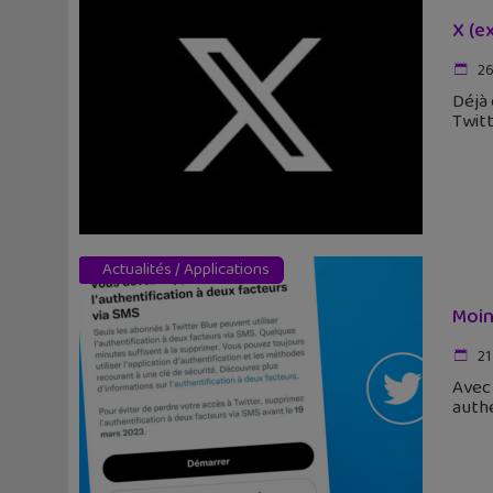
X (e
26
Déjà 
Twitt
Actualités
/
Applications
Moin
21
Avec 
authe