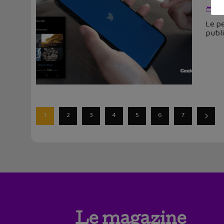
6 
Le pe
publi
1
2
3
4
5
6
7
Le magazine