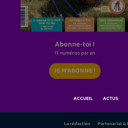
Abonne-toi !
11 numéros par an
JE M'ABONNE !
ACCUEIL
ACTUS
La rédaction
Partenariat & 