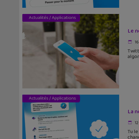
Actualités
/
Applications
Le n
16
Twitt
algo
Actualités
/
Applications
La n
12
Tu le
chang