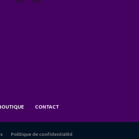
site web
geekjunior.fr/informations-
cookies/
BOUTIQUE
CONTACT
es
Politique de confidentialité