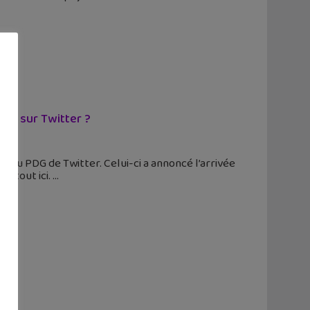
sk sur Twitter ?
veau PDG de Twitter. Celui-ci a annoncé l’arrivée
e tout ici.