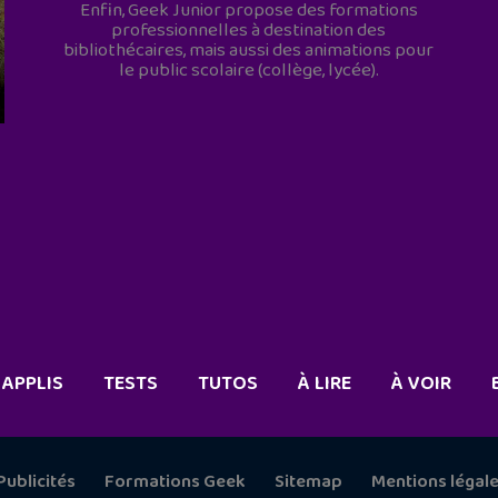
Enfin, Geek Junior propose des formations
professionnelles à destination des
bibliothécaires, mais aussi des animations pour
le public scolaire (collège, lycée).
APPLIS
TESTS
TUTOS
À LIRE
À VOIR
Publicités
Formations Geek
Sitemap
Mentions légal