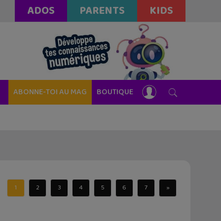
ADOS
PARENTS
KIDS
ABONNE-TOI AU MAG
BOUTIQUE
1
2
3
4
5
6
7
»