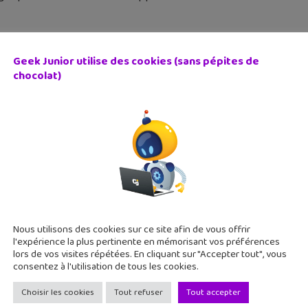
Geek Junior utilise des cookies (sans pépites de
chocolat)
pourrait contenir le nouvel abonnement payant d’Elon Mu
novembre 2022
est ! Depuis quelques jours Elon Musk est officiellement le nou
 nouvelle formule d’abonnement payante. Geek Junior te détaill
Nous utilisons des cookies sur ce site afin de vous offrir
l'expérience la plus pertinente en mémorisant vos préférences
lors de vos visites répétées. En cliquant sur "Accepter tout", vous
consentez à l'utilisation de tous les cookies.
Choisir les cookies
Tout refuser
Tout accepter
 it up », la nouvelle fonctionnalité Twitter !