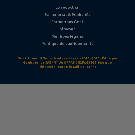
La rédaction
Partenariat & Publicités
Formations Geek
Sitemap
Mentions légales
Politique de confidentialité
Geek Junior © Tous droits réservés 2015 - 2025 - Édité par
Geek Junior SAS - N° de CPPAP 0621W93953. Marque
déposée - Made in Gaillac (Tarn)