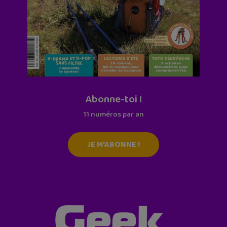
Abonne-toi !
11 numéros par an
JE M'ABONNE !