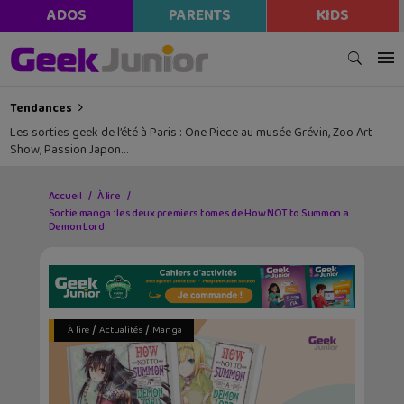
ADOS
PARENTS
KIDS
Tendances
Les sorties geek de l’été à Paris : One Piece au musée Grévin, Zoo Art
Show, Passion Japon…
Accueil
À lire
Sortie manga : les deux premiers tomes de How NOT to Summon a
Demon Lord
/
/
À lire
Actualités
Manga