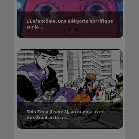
L’Enfantôme, une allégorie horrifique
sur l&...
Shin Zero (tome 1), un manga avec
des Seintaï dése...