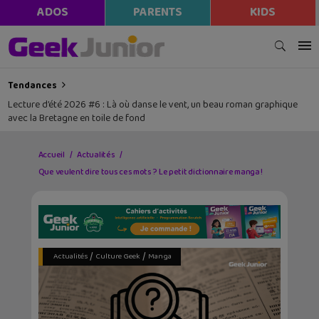
modal-check
ADOS
PARENTS
KIDS
Tendances
Lecture d’été 2026 #6 : Là où danse le vent, un beau roman graphique
avec la Bretagne en toile de fond
Accueil
Actualités
Que veulent dire tous ces mots ? Le petit dictionnaire manga !
/
/
Actualités
Culture Geek
Manga