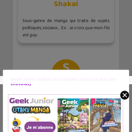
Shakai
Sous-genre de manga qui traite de sujets
politiques, sociaux… Ex :
Je crois que mon fils
est gay
.
S
Geek Junior utilise des cookies (sans pépites de
chocolat)
Shonen
✕
Genre de manga le plus populaire et rependu
dans le monde. Il s’adresse aux jeunes
adolescents. La traduction littérale étant «
Jeune garçon ». Bien évidemment les