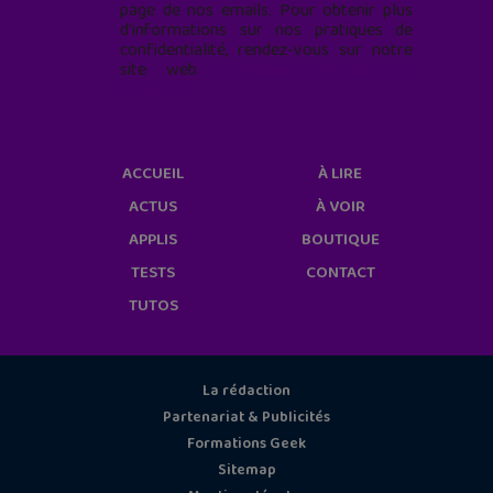
page de nos emails. Pour obtenir plus
d'informations sur nos pratiques de
confidentialité, rendez-vous sur notre
site web
geekjunior.fr/informations-
cookies/
ACCUEIL
À LIRE
ACTUS
À VOIR
APPLIS
BOUTIQUE
TESTS
CONTACT
TUTOS
La rédaction
Partenariat & Publicités
Formations Geek
Sitemap