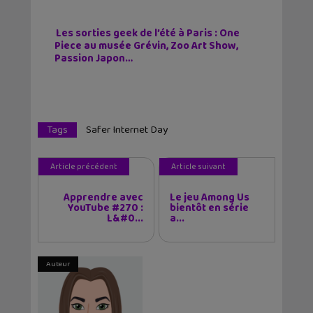
Les sorties geek de l’été à Paris : One
Piece au musée Grévin, Zoo Art Show,
Passion Japon…
Tags
Safer Internet Day
Article précédent
Article suivant
Apprendre avec
Le jeu Among Us
YouTube #270 :
bientôt en série
L&#0...
a...
Auteur