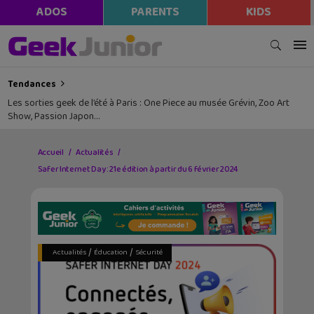
ADOS
PARENTS
KIDS
Tendances
Les sorties geek de l’été à Paris : One Piece au musée Grévin, Zoo Art
Show, Passion Japon…
Accueil
Actualités
Safer Internet Day : 21e édition à partir du 6 février 2024
/
/
Actualités
Éducation
Sécurité